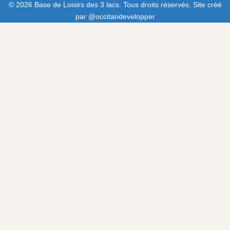
© 2026 Base de Loisirs des 3 lacs. Tous droits réservés. Site créé
par
@occitandevelopper